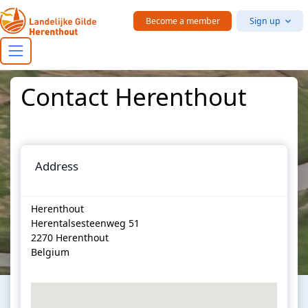
Skip to main content
Become a member
Sign up
Contact Herenthout
Address
Herenthout
Herentalsesteenweg 51
2270 Herenthout
Belgium