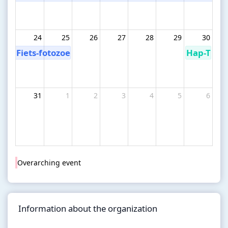
24
25
26
27
28
29
30
Fiets-fotozoektocht in de omgeving van Herentho
Hap-Trap 
31
1
2
3
4
5
6
Overarching event
Information about the organization