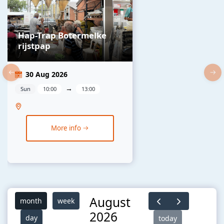
Hap-Trap Botermelke
rijstpap
30 Aug 2026
→
Sun
10:00
13:00
More info
August
month
week
2026
day
today