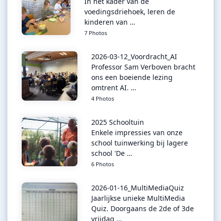
In het kader van de
voedingsdriehoek, leren de
kinderen van …
7 Photos
2026-03-12_Voordracht_AI
Professor Sam Verboven bracht
ons een boeiende lezing
omtrent AI. …
4 Photos
2025 Schooltuin
Enkele impressies van onze
school tuinwerking bij lagere
school 'De …
6 Photos
2026-01-16_MultiMediaQuiz
Jaarlijkse unieke MultiMedia
Quiz. Doorgaans de 2de of 3de
vrijdag …